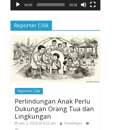
00:00
09:25
Reporter Cilik
Reporter Cilik
Perlindungan Anak Perlu
Dukungan Orang Tua dan
Lingkungan
Juni 3, 2026 at 9:22 am
TunasHijau
41