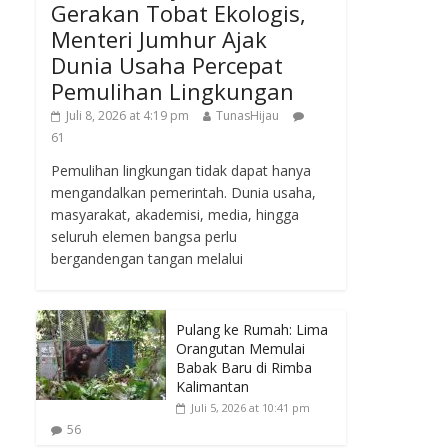
Gerakan Tobat Ekologis,
Menteri Jumhur Ajak
Dunia Usaha Percepat
Pemulihan Lingkungan
Juli 8, 2026 at 4:19 pm
TunasHijau
61
Pemulihan lingkungan tidak dapat hanya
mengandalkan pemerintah. Dunia usaha,
masyarakat, akademisi, media, hingga
seluruh elemen bangsa perlu
bergandengan tangan melalui
Pulang ke Rumah: Lima
Orangutan Memulai
Babak Baru di Rimba
Kalimantan
Juli 5, 2026 at 10:41 pm
56