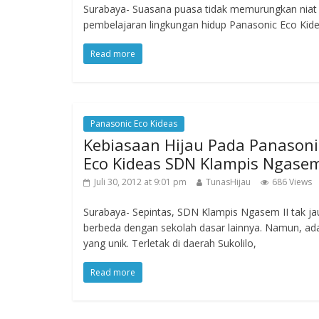
Surabaya- Suasana puasa tidak memurungkan niat 
pembelajaran lingkungan hidup Panasonic Eco Kid
Read more
Panasonic Eco Kideas
Kebiasaan Hijau Pada Panasoni
Eco Kideas SDN Klampis Ngasem
Juli 30, 2012 at 9:01 pm
TunasHijau
686 Views
Surabaya- Sepintas, SDN Klampis Ngasem II tak ja
berbeda dengan sekolah dasar lainnya. Namun, ad
yang unik. Terletak di daerah Sukolilo,
Read more