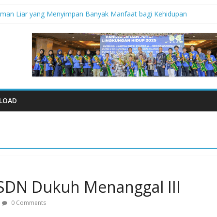
aman Liar yang Menyimpan Banyak Manfaat bagi Kehidupan
didik Saat Guncangan Gempa Terjadi
empa
al 2026: Memastikan Setiap Anak Indonesia Tumbuh Aman, Sehat, da
iko Bencana Gempa” Webinar Nasional Seri#305, Sabtu 18 Juli 2026
LOAD
 SDN Dukuh Menanggal III
0 Comments