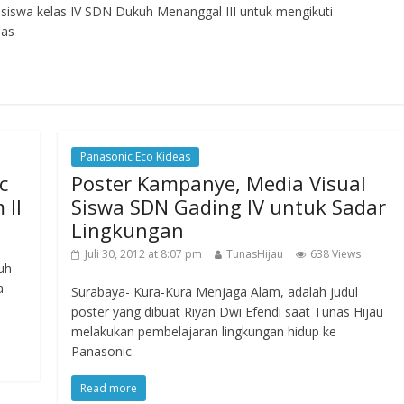
siswa kelas IV SDN Dukuh Menanggal III untuk mengikuti
eas
Panasonic Eco Kideas
c
Poster Kampanye, Media Visual
 II
Siswa SDN Gading IV untuk Sadar
Lingkungan
Juli 30, 2012 at 8:07 pm
TunasHijau
638 Views
uh
a
Surabaya- Kura-Kura Menjaga Alam, adalah judul
poster yang dibuat Riyan Dwi Efendi saat Tunas Hijau
melakukan pembelajaran lingkungan hidup ke
Panasonic
Read more