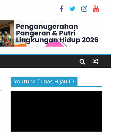
n Bahagia
Youtube Tunas Hijau ID
Pemutar
Video