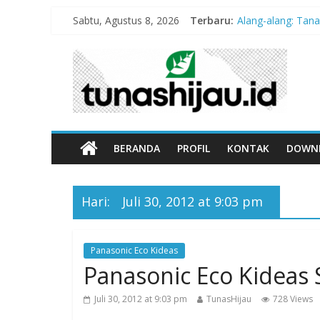
Sabtu, Agustus 8, 2026
Terbaru:
Alang-alang: Tan
Peran Kritis Pen
Sekolah Aman G
Hari Anak Nasion
“Pengurangan Ris
BERANDA
PROFIL
KONTAK
DOWN
Hari:
Juli 30, 2012 at 9:03 pm
Panasonic Eco Kideas
Panasonic Eco Kideas
Juli 30, 2012 at 9:03 pm
TunasHijau
728 Views