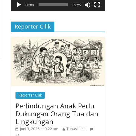
00:00
09:25
Reporter Cilik
Reporter Cilik
Perlindungan Anak Perlu
Dukungan Orang Tua dan
Lingkungan
Juni 3, 2026 at 9:22 am
TunasHijau
41