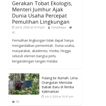
Gerakan Tobat Ekologis,
Menteri Jumhur Ajak
Dunia Usaha Percepat
Pemulihan Lingkungan
Juli 8, 2026 at 4:19 pm
TunasHijau
61
Pemulihan lingkungan tidak dapat hanya
mengandalkan pemerintah. Dunia usaha,
masyarakat, akademisi, media, hingga
seluruh elemen bangsa perlu
bergandengan tangan melalui
Pulang ke Rumah: Lima
Orangutan Memulai
Babak Baru di Rimba
Kalimantan
Juli 5, 2026 at 10:41 pm
56