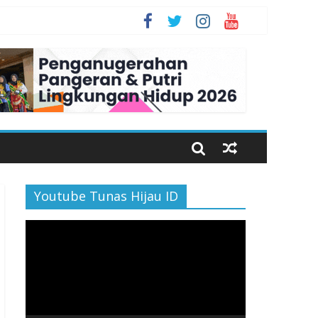
n Bahagia
Youtube Tunas Hijau ID
Pemutar
Video