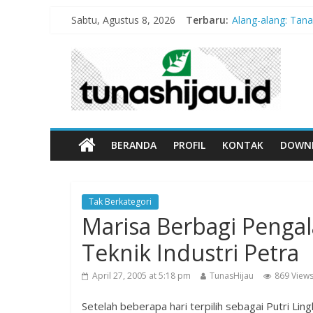
Sabtu, Agustus 8, 2026
Terbaru:
Alang-alang: Tan
Peran Kritis Pen
Sekolah Aman G
Hari Anak Nasion
“Pengurangan Ris
BERANDA
PROFIL
KONTAK
DOWN
Tak Berkategori
Marisa Berbagi Peng
Teknik Industri Petra
April 27, 2005 at 5:18 pm
TunasHijau
869 View
Setelah beberapa hari terpilih sebagai Putri L