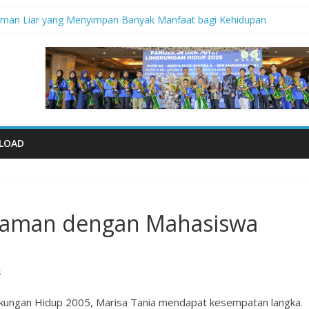
aman Liar yang Menyimpan Banyak Manfaat bagi Kehidupan
didik Saat Guncangan Gempa Terjadi
empa
al 2026: Memastikan Setiap Anak Indonesia Tumbuh Aman, Sehat, da
iko Bencana Gempa” Webinar Nasional Seri#305, Sabtu 18 Juli 2026
LOAD
alaman dengan Mahasiswa
s
ingkungan Hidup 2005, Marisa Tania mendapat kesempatan langka.