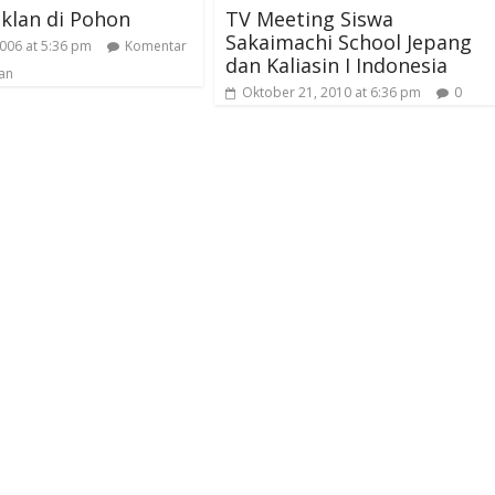
Iklan di Pohon
TV Meeting Siswa
Sakaimachi School Jepang
2006 at 5:36 pm
Komentar
dan Kaliasin I Indonesia
an
Oktober 21, 2010 at 6:36 pm
0