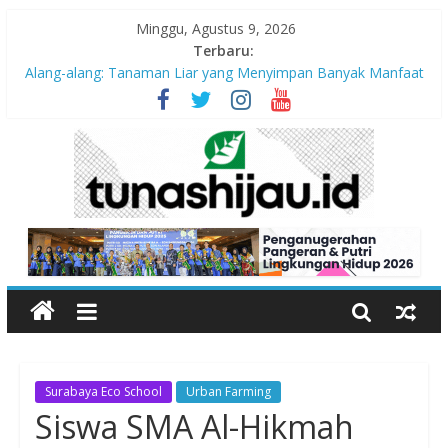
Minggu, Agustus 9, 2026
Terbaru:
Alang-alang: Tanaman Liar yang Menyimpan Banyak Manfaat
bagi Kehidupan
Peran Kritis Pendidik Saat Guncangan Gempa Terjadi
Sekolah Aman Gempa
Hari Anak Nasional 2026: Memastikan Setiap Anak Indonesia
Tumbuh Aman, Sehat, dan Bahagia
“Pengurangan Risiko Bencana Gempa” Webinar Nasional
Seri#305, Sabtu 18 Juli 2026
Surabaya Eco School
Urban Farming
Siswa SMA Al-Hikmah