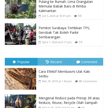
Pulang ke Rumah: Lima Orangutan
Memulai Babak Baru di Rimba
Kalimantan
56
Juli 5, 2026 at 10:41 pm
Pemkot Surabaya Tertibkan TPS,
Gerobak Tak Boleh Parkir
Sembarangan
10
April 1, 2026 at 8:17 pm
Popular
Recent
Comment
Cara Efektif Membasmi Ulat Kaki
Seribu
Mei 19, 2019 at 1:46 pm
88 Comments
Mengenal Reduce pada Prinsip 3R atau
Reduce, Reuse, Recycle Olah Sampah
Maret 28, 2020 at 9:34 am
96