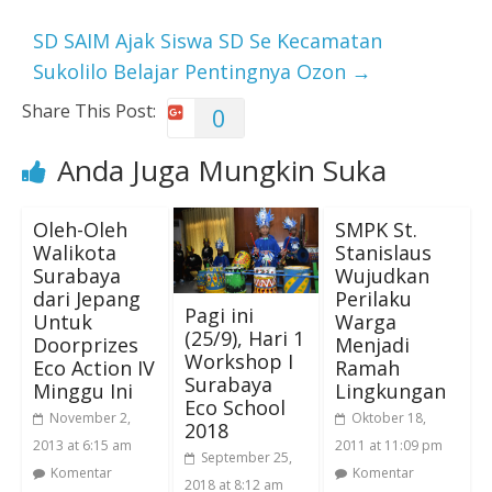
SD SAIM Ajak Siswa SD Se Kecamatan
Sukolilo Belajar Pentingnya Ozon
→
Share This Post:
0
Anda Juga Mungkin Suka
Oleh-Oleh
SMPK St.
Walikota
Stanislaus
Surabaya
Wujudkan
dari Jepang
Perilaku
Pagi ini
Untuk
Warga
(25/9), Hari 1
Doorprizes
Menjadi
Workshop I
Eco Action IV
Ramah
Surabaya
Minggu Ini
Lingkungan
Eco School
November 2,
Oktober 18,
2018
2013 at 6:15 am
2011 at 11:09 pm
September 25,
Komentar
Komentar
2018 at 8:12 am