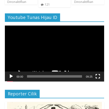
Dinonaktifkan
Dinonaktifkan
121
Youtube Tunas Hijau ID
Pemutar
Video
00:00
09:25
Reporter Cilik