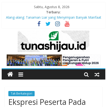
Sabtu, Agustus 8, 2026
Terbaru:
Alang-alang: Tanaman Liar yang Menyimpan Banyak Manfaat
bagi Kehidupan
Peran Kritis Pendidik Saat Guncangan Gempa Terjadi
Sekolah Aman Gempa
Hari Anak Nasional 2026: Memastikan Setiap Anak Indonesia
Tumbuh Aman, Sehat, dan Bahagia
“Pengurangan Risiko Bencana Gempa” Webinar Nasional
Seri#305, Sabtu 18 Juli 2026
Tak Berkategori
Ekspresi Peserta Pada