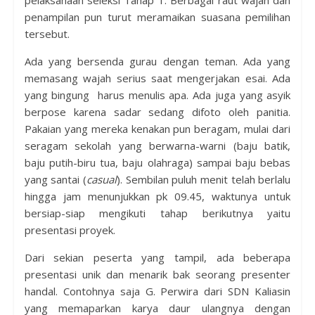
pelaksanaan seleksi Tahap 1. Berbagai raut wajah dan
penampilan pun turut meramaikan suasana pemilihan
tersebut.
Ada yang bersenda gurau dengan teman. Ada yang
memasang wajah serius saat mengerjakan esai. Ada
yang bingung harus menulis apa. Ada juga yang asyik
berpose karena sadar sedang difoto oleh panitia.
Pakaian yang mereka kenakan pun beragam, mulai dari
seragam sekolah yang berwarna-warni (baju batik,
baju putih-biru tua, baju olahraga) sampai baju bebas
yang santai (
casual
). Sembilan puluh menit telah berlalu
hingga jam menunjukkan pk 09.45, waktunya untuk
bersiap-siap mengikuti tahap berikutnya yaitu
presentasi proyek.
Dari sekian peserta yang tampil, ada beberapa
presentasi unik dan menarik bak seorang presenter
handal. Contohnya saja G. Perwira dari SDN Kaliasin
yang memaparkan karya daur ulangnya dengan