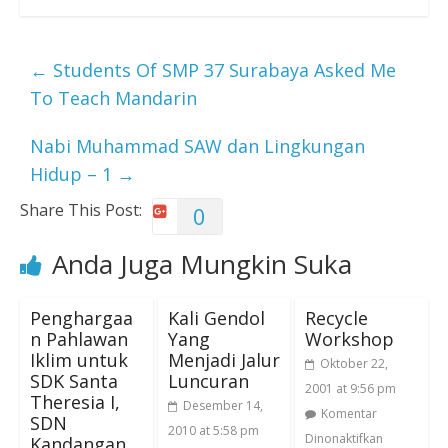
←
Students Of SMP 37 Surabaya Asked Me
To Teach Mandarin
Nabi Muhammad SAW dan Lingkungan
Hidup – 1
→
Share This Post:
0
Anda Juga Mungkin Suka
Penghargaa
Kali Gendol
Recycle
n Pahlawan
Yang
Workshop
Iklim untuk
Menjadi Jalur
Oktober 22,
SDK Santa
Luncuran
2001 at 9:56 pm
Theresia I,
Desember 14,
Komentar
SDN
2010 at 5:58 pm
Dinonaktifkan
Kandangan