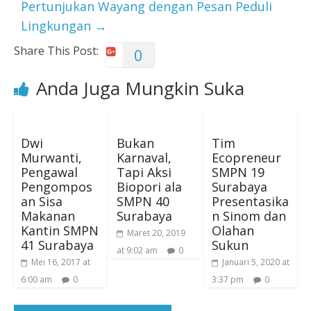
Pertunjukan Wayang dengan Pesan Peduli
Lingkungan
→
Share This Post:
0
Anda Juga Mungkin Suka
Dwi
Bukan
Tim
Murwanti,
Karnaval,
Ecopreneur
Pengawal
Tapi Aksi
SMPN 19
Pengompos
Biopori ala
Surabaya
an Sisa
SMPN 40
Presentasika
Makanan
Surabaya
n Sinom dan
Kantin SMPN
Olahan
Maret 20, 2019
41 Surabaya
Sukun
at 9:02 am
0
Mei 16, 2017 at
Januari 5, 2020 at
6:00 am
0
3:37 pm
0