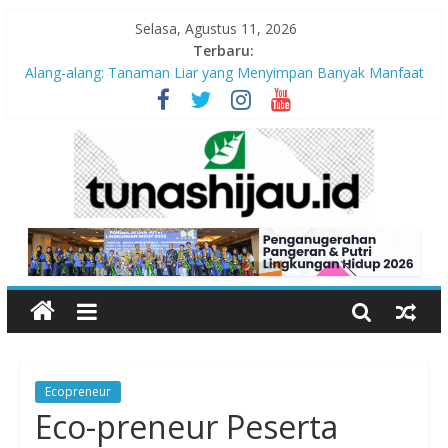
Selasa, Agustus 11, 2026
Terbaru:
Alang-alang: Tanaman Liar yang Menyimpan Banyak Manfaat
bagi Kehidupan
Peran Kritis Pendidik Saat Guncangan Gempa Terjadi
Sekolah Aman Gempa
Hari Anak Nasional 2026: Memastikan Setiap Anak Indonesia
Tumbuh Aman, Sehat, dan Bahagia
“Pengurangan Risiko Bencana Gempa” Webinar Nasional
Seri#305, Sabtu 18 Juli 2026
Ecopreneur
Eco-preneur Peserta