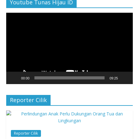
Youtube Tunas Hijau ID
Pemutar
Video
00:00
09:25
Reporter Cilik
Reporter Cilik