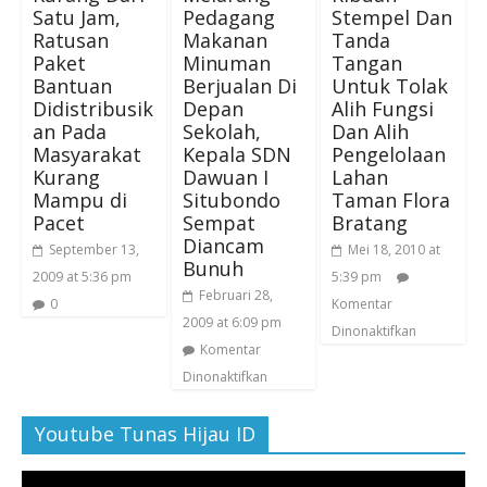
Satu Jam,
Pedagang
Stempel Dan
Ratusan
Makanan
Tanda
Paket
Minuman
Tangan
Bantuan
Berjualan Di
Untuk Tolak
Didistribusik
Depan
Alih Fungsi
an Pada
Sekolah,
Dan Alih
Masyarakat
Kepala SDN
Pengelolaan
Kurang
Dawuan I
Lahan
Mampu di
Situbondo
Taman Flora
Pacet
Sempat
Bratang
Diancam
September 13,
Mei 18, 2010 at
Bunuh
2009 at 5:36 pm
5:39 pm
Februari 28,
0
Komentar
2009 at 6:09 pm
Dinonaktifkan
Komentar
Dinonaktifkan
Youtube Tunas Hijau ID
Pemutar