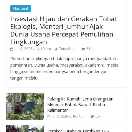
Nasional
Investasi Hijau dan Gerakan Tobat
Ekologis, Menteri Jumhur Ajak
Dunia Usaha Percepat Pemulihan
Lingkungan
Juli 8, 2026 at 4:19 pm
TunasHijau
61
Pemulihan lingkungan tidak dapat hanya mengandalkan
pemerintah. Dunia usaha, masyarakat, akademisi, media,
hingga seluruh elemen bangsa perlu bergandengan
tangan melalui
Pulang ke Rumah: Lima Orangutan
Memulai Babak Baru di Rimba
Kalimantan
56
Juli 5, 2026 at 10:41 pm
Pemkot Surabaya Tertibkan TPS,