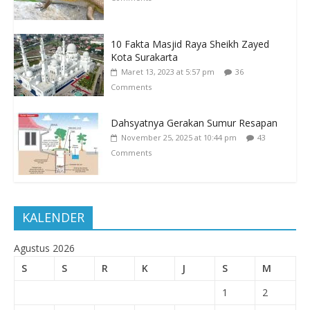
10 Fakta Masjid Raya Sheikh Zayed
Kota Surakarta
Maret 13, 2023 at 5:57 pm
36
Comments
Dahsyatnya Gerakan Sumur Resapan
November 25, 2025 at 10:44 pm
43
Comments
KALENDER
Agustus 2026
S
S
R
K
J
S
M
1
2