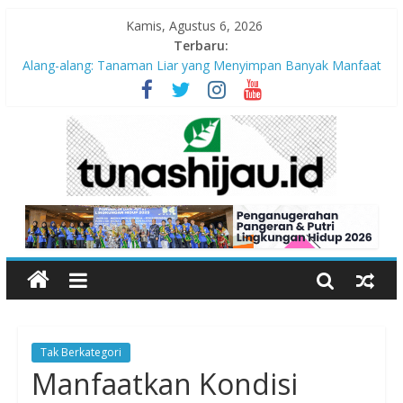
Kamis, Agustus 6, 2026
Terbaru:
Alang-alang: Tanaman Liar yang Menyimpan Banyak Manfaat
bagi Kehidupan
Peran Kritis Pendidik Saat Guncangan Gempa Terjadi
Sekolah Aman Gempa
Hari Anak Nasional 2026: Memastikan Setiap Anak Indonesia
Tumbuh Aman, Sehat, dan Bahagia
“Pengurangan Risiko Bencana Gempa” Webinar Nasional
Seri#305, Sabtu 18 Juli 2026
Tak Berkategori
Manfaatkan Kondisi