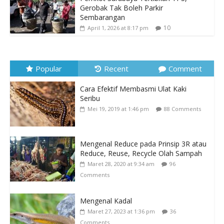
Gerobak Tak Boleh Parkir
Sembarangan
10
April 1, 2026 at 8:17 pm
Popular
Recent
Comment
Cara Efektif Membasmi Ulat Kaki
Seribu
Mei 19, 2019 at 1:46 pm
88 Comments
Mengenal Reduce pada Prinsip 3R atau
Reduce, Reuse, Recycle Olah Sampah
Maret 28, 2020 at 9:34 am
96
Comments
Mengenal Kadal
Maret 27, 2023 at 1:36 pm
36
Comments