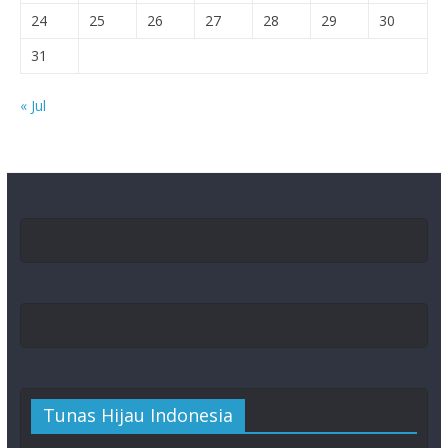
24
25
26
27
28
29
30
31
« Jul
Tunas Hijau Indonesia