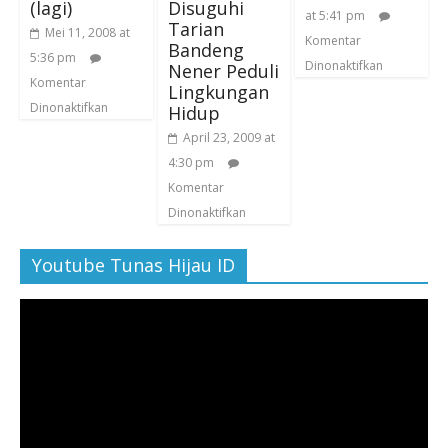
(lagi)
Disuguhi
at 5:41 pm
Tarian
Mei 11, 2008 at
Komentar
Bandeng
5:36 pm
Dinonaktifkan
Nener Peduli
Komentar
Lingkungan
Dinonaktifkan
Hidup
April 23, 2009 at
4:30 pm
Komentar
Dinonaktifkan
Youtube Tunas Hijau ID
Pemutar
Video