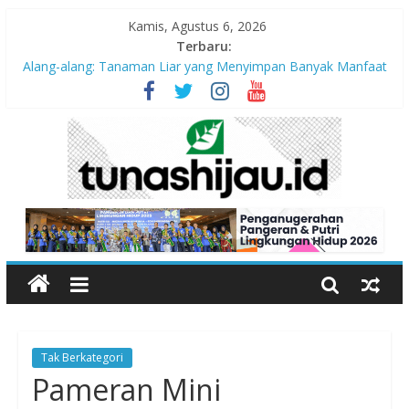
Kamis, Agustus 6, 2026
Terbaru:
Alang-alang: Tanaman Liar yang Menyimpan Banyak Manfaat
bagi Kehidupan
Peran Kritis Pendidik Saat Guncangan Gempa Terjadi
Sekolah Aman Gempa
Hari Anak Nasional 2026: Memastikan Setiap Anak Indonesia
Tumbuh Aman, Sehat, dan Bahagia
“Pengurangan Risiko Bencana Gempa” Webinar Nasional
Seri#305, Sabtu 18 Juli 2026
Tak Berkategori
Pameran Mini