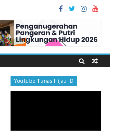
an Bahagia
Youtube Tunas Hijau ID
Pemutar
Video