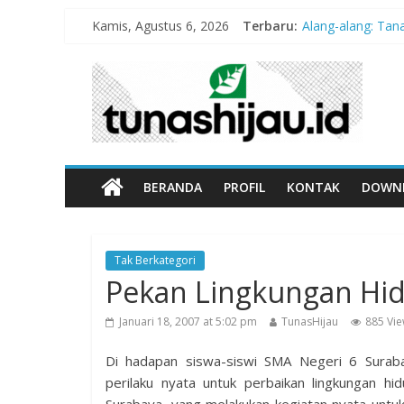
Kamis, Agustus 6, 2026
Terbaru:
Alang-alang: Ta
Peran Kritis Pen
Sekolah Aman G
Hari Anak Nasion
“Pengurangan Ris
BERANDA
PROFIL
KONTAK
DOWN
Tak Berkategori
Pekan Lingkungan Hid
Januari 18, 2007 at 5:02 pm
TunasHijau
885 Vi
Di hadapan siswa-siswi SMA Negeri 6 Suraba
perilaku nyata untuk perbaikan lingkungan h