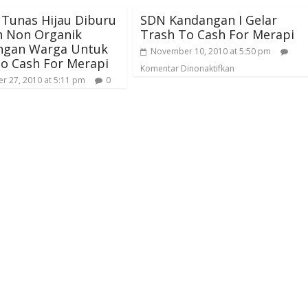
Tunas Hijau Diburu
SDN Kandangan I Gelar
 Non Organik
Trash To Cash For Merapi
gan Warga Untuk
November 10, 2010 at 5:50 pm
o Cash For Merapi
Komentar Dinonaktifkan
 27, 2010 at 5:11 pm
0