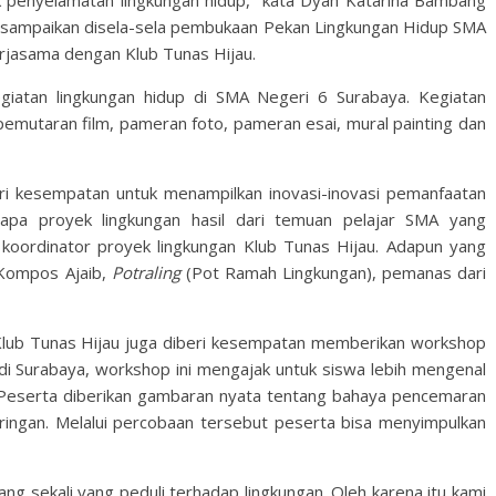
k penyelamatan lingkungan hidup,” kata Dyah Katarina Bambang
disampaikan disela-sela pembukaan Pekan Lingkungan Hidup SMA
erjasama dengan Klub Tunas Hijau.
egiatan lingkungan hidup di SMA Negeri 6 Surabaya. Kegiatan
emutaran film, pameran foto, pameran esai, mural painting dan
eri kesempatan untuk menampilkan inovasi-inovasi pemanfaatan
pa proyek lingkungan hasil dari temuan pelajar SMA yang
koordinator proyek lingkungan Klub Tunas Hijau. Adapun yang
 Kompos Ajaib,
Potraling
(Pot Ramah Lingkungan), pemanas dari
, Klub Tunas Hijau juga diberi kesempatan memberikan workshop
A di Surabaya, workshop ini mengajak untuk siswa lebih mengenal
. Peserta diberikan gambaran nyata tentang bahaya pencemaran
ingan. Melalui percobaan tersebut peserta bisa menyimpulkan
ang sekali yang peduli terhadap lingkungan. Oleh karena itu kami