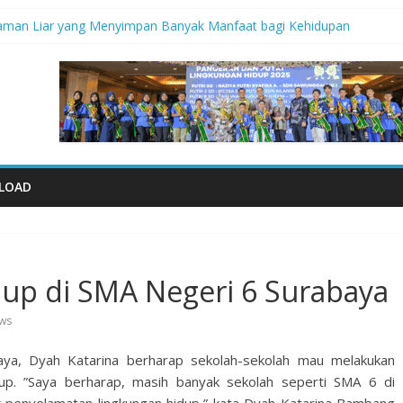
naman Liar yang Menyimpan Banyak Manfaat bagi Kehidupan
didik Saat Guncangan Gempa Terjadi
empa
al 2026: Memastikan Setiap Anak Indonesia Tumbuh Aman, Sehat, d
iko Bencana Gempa” Webinar Nasional Seri#305, Sabtu 18 Juli 2026
LOAD
up di SMA Negeri 6 Surabaya
ews
ya, Dyah Katarina berharap sekolah-sekolah mau melakukan
idup. ”Saya berharap, masih banyak sekolah seperti SMA 6 di