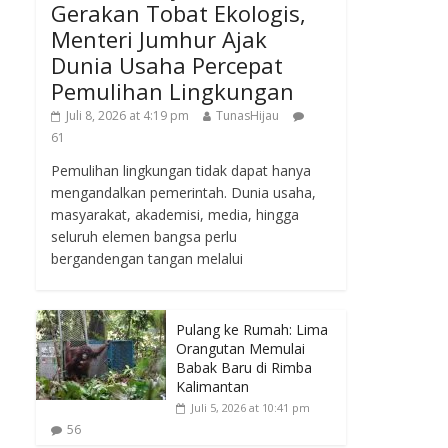
Gerakan Tobat Ekologis,
Menteri Jumhur Ajak
Dunia Usaha Percepat
Pemulihan Lingkungan
Juli 8, 2026 at 4:19 pm
TunasHijau
61
Pemulihan lingkungan tidak dapat hanya
mengandalkan pemerintah. Dunia usaha,
masyarakat, akademisi, media, hingga
seluruh elemen bangsa perlu
bergandengan tangan melalui
Pulang ke Rumah: Lima
Orangutan Memulai
Babak Baru di Rimba
Kalimantan
Juli 5, 2026 at 10:41 pm
56