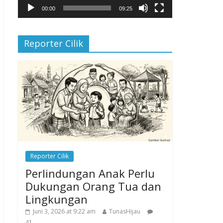
00:00
09:25
Reporter Cilik
Reporter Cilik
Perlindungan Anak Perlu
Dukungan Orang Tua dan
Lingkungan
Juni 3, 2026 at 9:22 am
TunasHijau
41