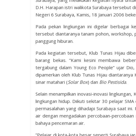
Surabaya, yang melakukan kegiatan nyata untu
D.H.
Harapan istri walikota Surabaya tersebut 
Negeri 6 Surabaya, Kamis, 18 Januari 2006 bek
Pada pekan lingkungan ini digelar berbagai k
tersebut diantaranya tanam pohon, workshop, p
panggung hiburan.
Pada kegiatan tersebut, Klub Tunas Hijau dib
barang bekas. ”Kami kesini membawa bebera
tergabung dalam Young Eco People” ujar Dio, 
dipamerkan oleh Klub Tunas Hijau diantaranya
sinar matahari (
Solar Box
) dan
Bio Pestisida
.
Selain menampilkan inovasi-inovasi lingkungan
lingkungan hidup. Diikuti sekitar 30 pelajar SM
permasalahan yang dihadapi Surabaya saat ini
air dengan mengadakan percobaan-percobaan r
bahaya pencemaran air.
”Pelajar di kota-kota besar seperti Surabaya jar