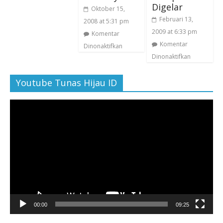
Digelar
Oktober 15,
Februari 13,
2008 at 5:31 pm
2009 at 6:33 pm
Komentar
Komentar
Dinonaktifkan
Dinonaktifkan
Youtube Tunas Hijau ID
Pemutar
Video
00:00
09:25