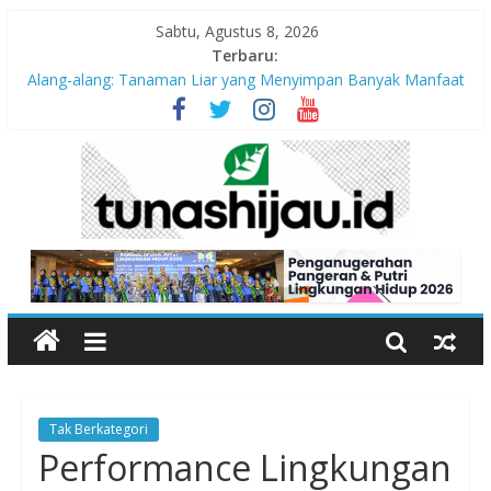
Sabtu, Agustus 8, 2026
Terbaru:
Alang-alang: Tanaman Liar yang Menyimpan Banyak Manfaat
bagi Kehidupan
Peran Kritis Pendidik Saat Guncangan Gempa Terjadi
Sekolah Aman Gempa
Hari Anak Nasional 2026: Memastikan Setiap Anak Indonesia
Tumbuh Aman, Sehat, dan Bahagia
“Pengurangan Risiko Bencana Gempa” Webinar Nasional
Seri#305, Sabtu 18 Juli 2026
Tak Berkategori
Performance Lingkungan