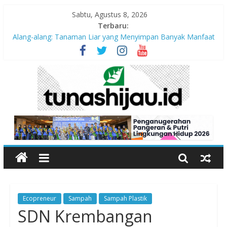
Sabtu, Agustus 8, 2026
Terbaru:
Alang-alang: Tanaman Liar yang Menyimpan Banyak Manfaat
bagi Kehidupan
Peran Kritis Pendidik Saat Guncangan Gempa Terjadi
Sekolah Aman Gempa
Hari Anak Nasional 2026: Memastikan Setiap Anak Indonesia
Tumbuh Aman, Sehat, dan Bahagia
“Pengurangan Risiko Bencana Gempa” Webinar Nasional
Seri#305, Sabtu 18 Juli 2026
Ecopreneur
Sampah
Sampah Plastik
SDN Krembangan