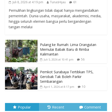
Juli 8, 2026 at 4:19 pm
TunasHijau
61
Pemulihan lingkungan tidak dapat hanya mengandalkan
pemerintah. Dunia usaha, masyarakat, akademisi, media,
hingga seluruh elemen bangsa perlu bergandengan
tangan melalui
Pulang ke Rumah: Lima Orangutan
Memulai Babak Baru di Rimba
Kalimantan
56
Juli 5, 2026 at 10:41 pm
Pemkot Surabaya Tertibkan TPS,
Gerobak Tak Boleh Parkir
Sembarangan
10
April 1, 2026 at 8:17 pm
Popular
Recent
Comment