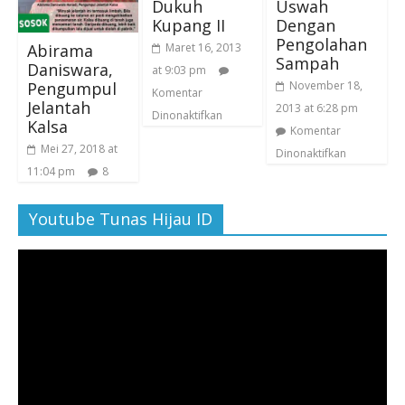
Dukuh
Uswah
Kupang II
Dengan
Pengolahan
Abirama
Maret 16, 2013
Sampah
Daniswara,
at 9:03 pm
Pengumpul
November 18,
Komentar
Jelantah
2013 at 6:28 pm
Dinonaktifkan
Kalsa
Komentar
Mei 27, 2018 at
Dinonaktifkan
11:04 pm
8
Youtube Tunas Hijau ID
Pemutar
Video