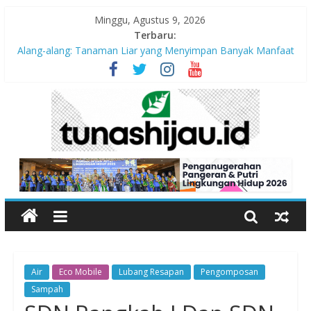
Minggu, Agustus 9, 2026
Terbaru:
Alang-alang: Tanaman Liar yang Menyimpan Banyak Manfaat
bagi Kehidupan
Peran Kritis Pendidik Saat Guncangan Gempa Terjadi
Sekolah Aman Gempa
Hari Anak Nasional 2026: Memastikan Setiap Anak Indonesia
Tumbuh Aman, Sehat, dan Bahagia
“Pengurangan Risiko Bencana Gempa” Webinar Nasional
Seri#305, Sabtu 18 Juli 2026
Air
Eco Mobile
Lubang Resapan
Pengomposan
Sampah