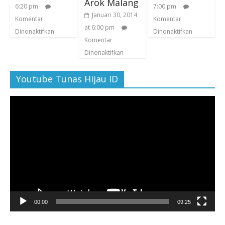
Arok Malang
6:20 pm
7:00 pm
Januari 30, 2014
Komentar
Komentar
at 6:00 pm
Dinonaktifkan
Dinonaktifkan
Komentar
Dinonaktifkan
Youtube Tunas Hijau ID
Pemutar
Video
00:00
09:25