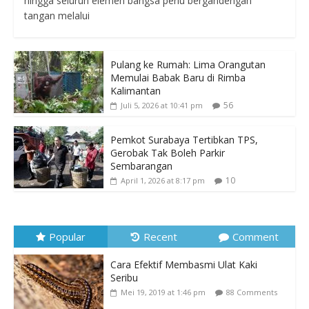
hingga seluruh elemen bangsa perlu bergandengan
tangan melalui
Pulang ke Rumah: Lima Orangutan
Memulai Babak Baru di Rimba
Kalimantan
56
Juli 5, 2026 at 10:41 pm
Pemkot Surabaya Tertibkan TPS,
Gerobak Tak Boleh Parkir
Sembarangan
10
April 1, 2026 at 8:17 pm
Popular
Recent
Comment
Cara Efektif Membasmi Ulat Kaki
Seribu
Mei 19, 2019 at 1:46 pm
88 Comments