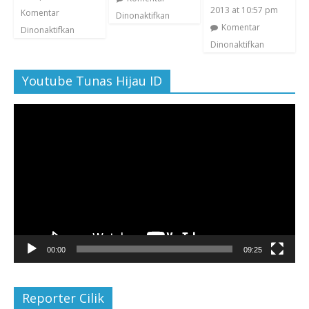
2013 at 10:57 pm
Komentar
Dinonaktifkan
Komentar
Dinonaktifkan
Dinonaktifkan
Youtube Tunas Hijau ID
Pemutar
Video
00:00
09:25
Reporter Cilik