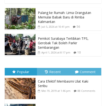
Pulang ke Rumah: Lima Orangutan
Memulai Babak Baru di Rimba
Kalimantan
56
Juli 5, 2026 at 10:41 pm
Pemkot Surabaya Tertibkan TPS,
Gerobak Tak Boleh Parkir
Sembarangan
10
April 1, 2026 at 8:17 pm
Popular
Recent
Comment
Cara Efektif Membasmi Ulat Kaki
Seribu
Mei 19, 2019 at 1:46 pm
88 Comments