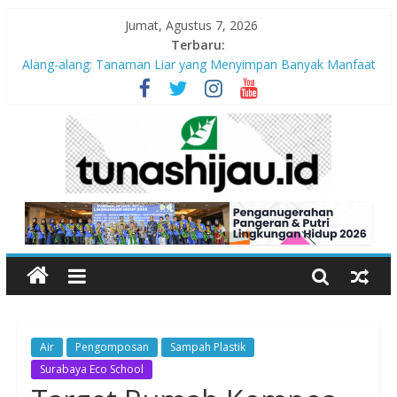
Jumat, Agustus 7, 2026
Terbaru:
Alang-alang: Tanaman Liar yang Menyimpan Banyak Manfaat
bagi Kehidupan
Peran Kritis Pendidik Saat Guncangan Gempa Terjadi
Sekolah Aman Gempa
Hari Anak Nasional 2026: Memastikan Setiap Anak Indonesia
Tumbuh Aman, Sehat, dan Bahagia
“Pengurangan Risiko Bencana Gempa” Webinar Nasional
Seri#305, Sabtu 18 Juli 2026
Air
Pengomposan
Sampah Plastik
Surabaya Eco School