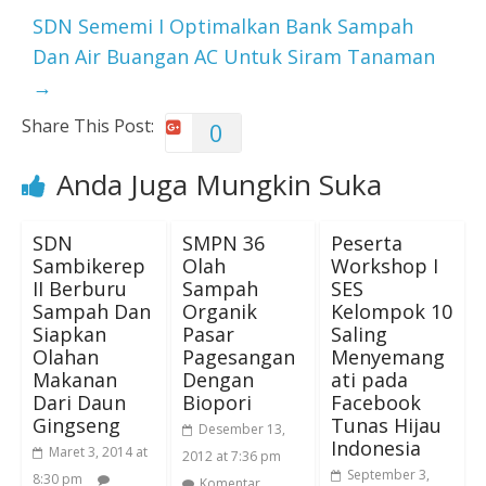
SDN Sememi I Optimalkan Bank Sampah
Dan Air Buangan AC Untuk Siram Tanaman
→
Share This Post:
0
Anda Juga Mungkin Suka
SDN
SMPN 36
Peserta
Sambikerep
Olah
Workshop I
II Berburu
Sampah
SES
Sampah Dan
Organik
Kelompok 10
Siapkan
Pasar
Saling
Olahan
Pagesangan
Menyemang
Makanan
Dengan
ati pada
Dari Daun
Biopori
Facebook
Gingseng
Tunas Hijau
Desember 13,
Indonesia
Maret 3, 2014 at
2012 at 7:36 pm
September 3,
8:30 pm
Komentar