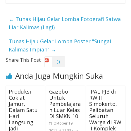
←
Tunas Hijau Gelar Lomba Fotografi Satwa
Liar Kalimas (Lagi)
Tunas Hijau Gelar Lomba Poster "Sungai
Kalimas Impian"
→
Share This Post:
0
Anda Juga Mungkin Suka
Produksi
Gazebo
IPAL PJB di
Coklat
Untuk
RW II
Jamur,
Pembelajara
Simokerto,
Dalam Satu
n Luar Kelas
Pelibatan
Hari
Di SMKN 10
Seluruh
Langsung
Warga di RW
Oktober 19,
Jadi
II Komplek
2011 at 11:55 pm