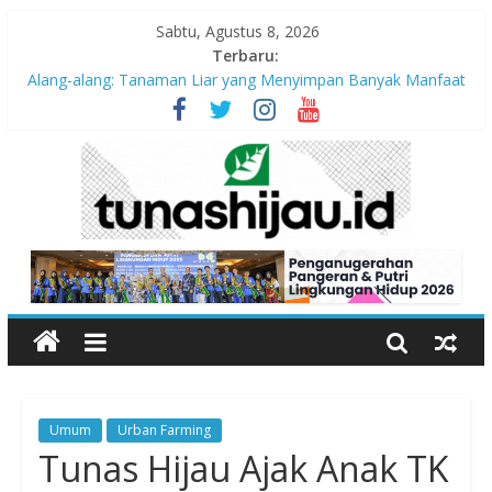
Sabtu, Agustus 8, 2026
Terbaru:
Alang-alang: Tanaman Liar yang Menyimpan Banyak Manfaat
bagi Kehidupan
Peran Kritis Pendidik Saat Guncangan Gempa Terjadi
Sekolah Aman Gempa
Hari Anak Nasional 2026: Memastikan Setiap Anak Indonesia
Tumbuh Aman, Sehat, dan Bahagia
“Pengurangan Risiko Bencana Gempa” Webinar Nasional
Seri#305, Sabtu 18 Juli 2026
Umum
Urban Farming
Tunas Hijau Ajak Anak TK