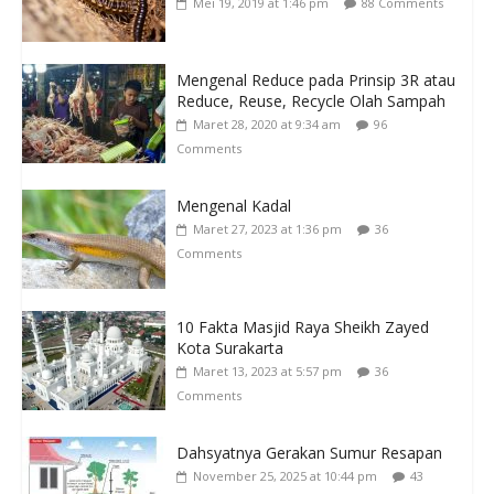
Mei 19, 2019 at 1:46 pm
88 Comments
Mengenal Reduce pada Prinsip 3R atau
Reduce, Reuse, Recycle Olah Sampah
Maret 28, 2020 at 9:34 am
96
Comments
Mengenal Kadal
Maret 27, 2023 at 1:36 pm
36
Comments
10 Fakta Masjid Raya Sheikh Zayed
Kota Surakarta
Maret 13, 2023 at 5:57 pm
36
Comments
Dahsyatnya Gerakan Sumur Resapan
November 25, 2025 at 10:44 pm
43