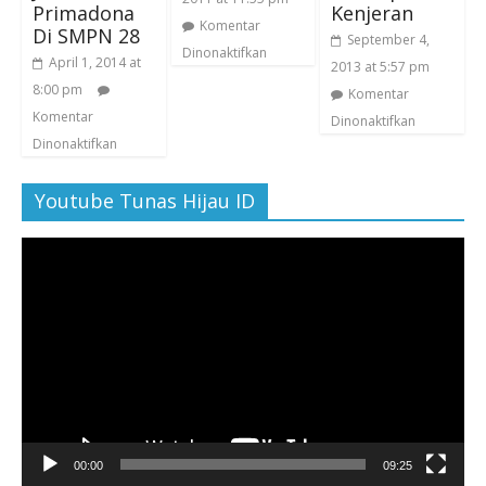
Primadona
Kenjeran
Komentar
Di SMPN 28
September 4,
Dinonaktifkan
April 1, 2014 at
2013 at 5:57 pm
8:00 pm
Komentar
Komentar
Dinonaktifkan
Dinonaktifkan
Youtube Tunas Hijau ID
Pemutar
Video
00:00
09:25