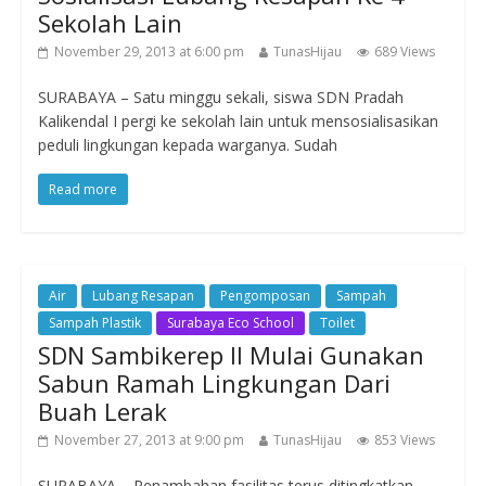
Sekolah Lain
November 29, 2013 at 6:00 pm
TunasHijau
689 Views
SURABAYA – Satu minggu sekali, siswa SDN Pradah
Kalikendal I pergi ke sekolah lain untuk mensosialisasikan
peduli lingkungan kepada warganya. Sudah
Read more
Air
Lubang Resapan
Pengomposan
Sampah
Sampah Plastik
Surabaya Eco School
Toilet
SDN Sambikerep II Mulai Gunakan
Sabun Ramah Lingkungan Dari
Buah Lerak
November 27, 2013 at 9:00 pm
TunasHijau
853 Views
SURABAYA – Penambahan fasilitas terus ditingkatkan