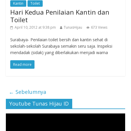
Kantin
Toilet
Hari Kedua Penilaian Kantin dan
Toilet
April 10, 2012 at 9:38 pm
TunasHijau
673 Views
Surabaya- Penilaian toilet bersih dan kantin sehat di
sekolah-sekolah Surabaya semakin seru saja. Inspeksi
mendadak (sidak) yang diberlakukan menjadi warna
Read more
← Sebelumnya
Youtube Tunas Hijau ID
Pemutar
Video