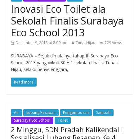
Inovasi Eco Toilet ala
Sekolah Finalis Surabaya
Eco School 2013
Desember 9, 2013 at 8:09 pm
TunasHijau
729 Views
SURABAYA – Sejak dimulainya tahap III Surabaya Eco
School 2013 yang diikuti 30 + 1 sekolah finalis, Tunas
Hijau, selaku penyelenggara,
Read more
Air
Lubang Resapan
Pengomposan
Sampah
Surabaya Eco School
Toilet
2 Minggu, SDN Pradah Kalikendal I
Sosialisasi Lubang Resapan Ke 4