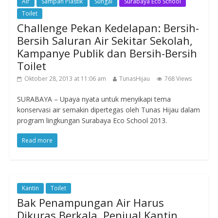
Air
Sampah Plastik
Sungai
Surabaya Eco School
Toilet
Challenge Pekan Kedelapan: Bersih-
Bersih Saluran Air Sekitar Sekolah,
Kampanye Publik dan Bersih-Bersih
Toilet
Oktober 28, 2013 at 11:06 am
TunasHijau
768 Views
SURABAYA – Upaya nyata untuk menyikapi tema
konservasi air semakin dipertegas oleh Tunas Hijau dalam
program lingkungan Surabaya Eco School 2013.
Read more
Kantin
Toilet
Bak Penampungan Air Harus
Dikuras Berkala, Penjual Kantin