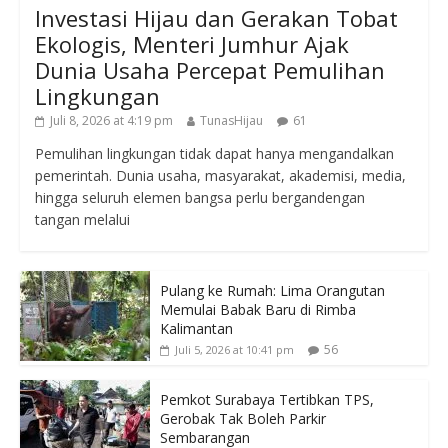
Investasi Hijau dan Gerakan Tobat
Ekologis, Menteri Jumhur Ajak
Dunia Usaha Percepat Pemulihan
Lingkungan
Juli 8, 2026 at 4:19 pm
TunasHijau
61
Pemulihan lingkungan tidak dapat hanya mengandalkan
pemerintah. Dunia usaha, masyarakat, akademisi, media,
hingga seluruh elemen bangsa perlu bergandengan
tangan melalui
Pulang ke Rumah: Lima Orangutan
Memulai Babak Baru di Rimba
Kalimantan
56
Juli 5, 2026 at 10:41 pm
Pemkot Surabaya Tertibkan TPS,
Gerobak Tak Boleh Parkir
Sembarangan