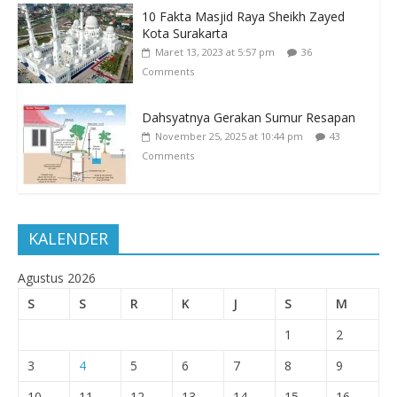
10 Fakta Masjid Raya Sheikh Zayed
Kota Surakarta
Maret 13, 2023 at 5:57 pm
36
Comments
Dahsyatnya Gerakan Sumur Resapan
November 25, 2025 at 10:44 pm
43
Comments
KALENDER
Agustus 2026
S
S
R
K
J
S
M
1
2
3
4
5
6
7
8
9
10
11
12
13
14
15
16