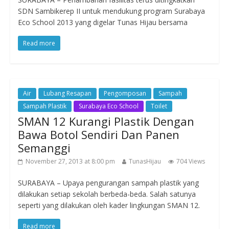
SDN Sambikerep II untuk mendukung program Surabaya
Eco School 2013 yang digelar Tunas Hijau bersama
Read more
Air
Lubang Resapan
Pengomposan
Sampah
Sampah Plastik
Surabaya Eco School
Toilet
SMAN 12 Kurangi Plastik Dengan
Bawa Botol Sendiri Dan Panen
Semanggi
November 27, 2013 at 8:00 pm
TunasHijau
704 Views
SURABAYA – Upaya pengurangan sampah plastik yang
dilakukan setiap sekolah berbeda-beda. Salah satunya
seperti yang dilakukan oleh kader lingkungan SMAN 12.
Read more