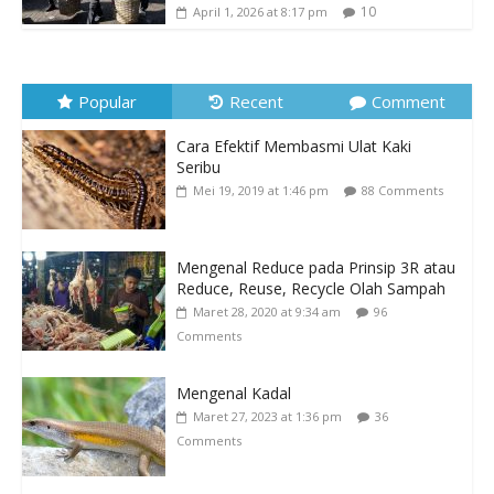
10
April 1, 2026 at 8:17 pm
Popular
Recent
Comment
Cara Efektif Membasmi Ulat Kaki
Seribu
Mei 19, 2019 at 1:46 pm
88 Comments
Mengenal Reduce pada Prinsip 3R atau
Reduce, Reuse, Recycle Olah Sampah
Maret 28, 2020 at 9:34 am
96
Comments
Mengenal Kadal
Maret 27, 2023 at 1:36 pm
36
Comments