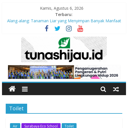
Kamis, Agustus 6, 2026
Terbaru:
Alang-alang: Tanaman Liar yang Menyimpan Banyak Manfaat
bagi Kehidupan
Peran Kritis Pendidik Saat Guncangan Gempa Terjadi
Sekolah Aman Gempa
Hari Anak Nasional 2026: Memastikan Setiap Anak Indonesia
Tumbuh Aman, Sehat, dan Bahagia
“Pengurangan Risiko Bencana Gempa” Webinar Nasional
Seri#305, Sabtu 18 Juli 2026
Toilet
Air
Surabaya Eco School
Toilet