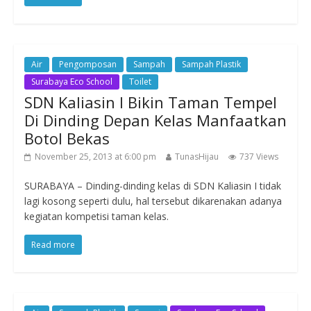
Air
Pengomposan
Sampah
Sampah Plastik
Surabaya Eco School
Toilet
SDN Kaliasin I Bikin Taman Tempel
Di Dinding Depan Kelas Manfaatkan
Botol Bekas
November 25, 2013 at 6:00 pm
TunasHijau
737 Views
SURABAYA – Dinding-dinding kelas di SDN Kaliasin I tidak
lagi kosong seperti dulu, hal tersebut dikarenakan adanya
kegiatan kompetisi taman kelas.
Read more