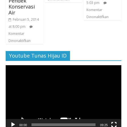
Pendek
5:03 pm
Konservasi
Komentar
Air
Dinonaktifkan
Februari 5, 2014
at 8:00 pm
Komentar
Dinonaktifkan
Youtube Tunas Hijau ID
Pemutar
Video
00:00
09:25