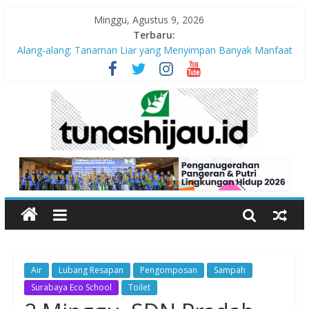
Minggu, Agustus 9, 2026
Terbaru:
Alang-alang: Tanaman Liar yang Menyimpan Banyak Manfaat
bagi Kehidupan
Peran Kritis Pendidik Saat Guncangan Gempa Terjadi
Sekolah Aman Gempa
Hari Anak Nasional 2026: Memastikan Setiap Anak Indonesia
Tumbuh Aman, Sehat, dan Bahagia
“Pengurangan Risiko Bencana Gempa” Webinar Nasional
Seri#305, Sabtu 18 Juli 2026
Air
Lubang Resapan
Pengomposan
Sampah
Surabaya Eco School
Toilet