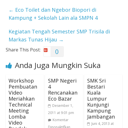
←
Eco Toilet dan Ngebor Biopori di
Kampung + Sekolah Lain ala SMPN 4
Kegiatan Tengah Semester SMP Trisila di
Markas Tunas Hijau
→
Share This Post:
0
Anda Juga Mungkin Suka
Workshop
SMP Negeri
SMK Sri
Pembuatan
4
Bestari
Video
Rencanakan
Kuala
Meriahkan
Eco Bazar
Lumpur
Technical
Kunjungi
Desember 1,
Meeting
Kampung
2011 at 9:01 pm
Lomba
Jambangan
Komentar
Video
Juni 4, 2013 at
Dinonaktifkan