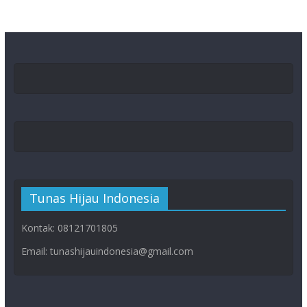
Tunas Hijau Indonesia
Kontak: 08121701805
Email: tunashijauindonesia@gmail.com