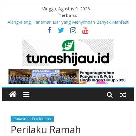
Minggu, Agustus 9, 2026
Terbaru:
Alang-alang: Tanaman Liar yang Menyimpan Banyak Manfaat
bagi Kehidupan
Peran Kritis Pendidik Saat Guncangan Gempa Terjadi
Sekolah Aman Gempa
Hari Anak Nasional 2026: Memastikan Setiap Anak Indonesia
Tumbuh Aman, Sehat, dan Bahagia
“Pengurangan Risiko Bencana Gempa” Webinar Nasional
Seri#305, Sabtu 18 Juli 2026
Panasonic Eco Kideas
Perilaku Ramah