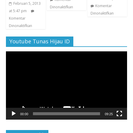
Februari 5, 2013
Komentar
Dinonaktifkan
at 5:47 pm
Dinonaktifkan
Komentar
Dinonaktifkan
Youtube Tunas Hijau ID
Pemutar
Video
00:00
09:25