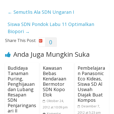
←
Semutlis Ala SDN Ungaran I
Siswa SDN Pondok Labu 11 Optimalkan
Biopori
→
Share This Post:
0
Anda Juga Mungkin Suka
Budidaya
Kawasan
Pembelajara
Tanaman
Bebas
n Panasonic
Puring,
Kendaraan
Eco Kideas,
Penghijauan
Bermotor
Siswa SD Al
dan Lubang
SDN Kopo
Uswah
Resapan
Elok
Diajak Buat
SDN
Kompos
Oktober 24,
Penjaringans
Desember 7,
2012 at 10:09 pm
ari II
2012 at 5:23 pm
Komentar