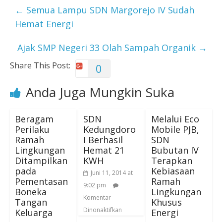
←
Semua Lampu SDN Margorejo IV Sudah
Hemat Energi
Ajak SMP Negeri 33 Olah Sampah Organik
→
Share This Post:
0
Anda Juga Mungkin Suka
Beragam
SDN
Melalui Eco
Perilaku
Kedungdoro
Mobile PJB,
Ramah
I Berhasil
SDN
Lingkungan
Hemat 21
Bubutan IV
Ditampilkan
KWH
Terapkan
pada
Kebiasaan
Juni 11, 2014 at
Pementasan
Ramah
9:02 pm
Boneka
Lingkungan
Komentar
Tangan
Khusus
Dinonaktifkan
Keluarga
Energi