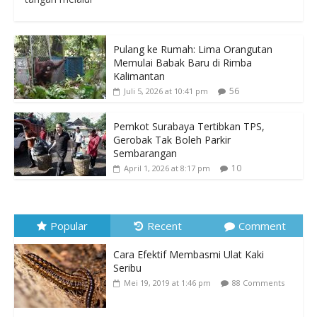
Pulang ke Rumah: Lima Orangutan
Memulai Babak Baru di Rimba
Kalimantan
56
Juli 5, 2026 at 10:41 pm
Pemkot Surabaya Tertibkan TPS,
Gerobak Tak Boleh Parkir
Sembarangan
10
April 1, 2026 at 8:17 pm
Popular
Recent
Comment
Cara Efektif Membasmi Ulat Kaki
Seribu
Mei 19, 2019 at 1:46 pm
88 Comments