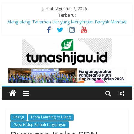
Jumat, Agustus 7, 2026
Terbaru:
Alang-alang: Tanaman Liar yang Menyimpan Banyak Manfaat
bagi Kehidupan
Peran Kritis Pendidik Saat Guncangan Gempa Terjadi
Sekolah Aman Gempa
Hari Anak Nasional 2026: Memastikan Setiap Anak Indonesia
Tumbuh Aman, Sehat, dan Bahagia
“Pengurangan Risiko Bencana Gempa” Webinar Nasional
Seri#305, Sabtu 18 Juli 2026
Energi
From Learning to Living
Gaya Hidup Ramah Lingkungan