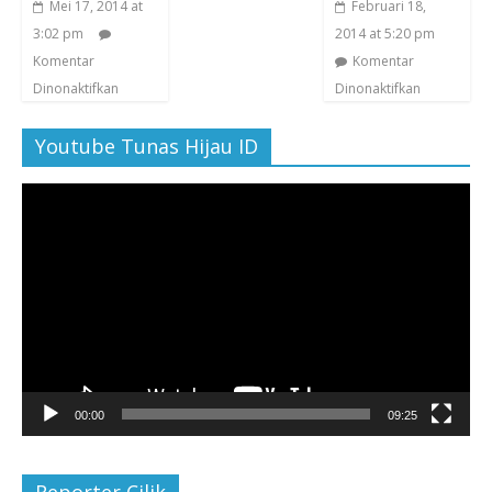
Mei 17, 2014 at
Februari 18,
3:02 pm
2014 at 5:20 pm
Komentar
Komentar
Dinonaktifkan
Dinonaktifkan
Youtube Tunas Hijau ID
Pemutar
Video
00:00
09:25