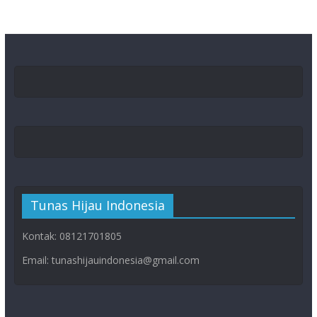
Tunas Hijau Indonesia
Kontak: 08121701805
Email: tunashijauindonesia@gmail.com