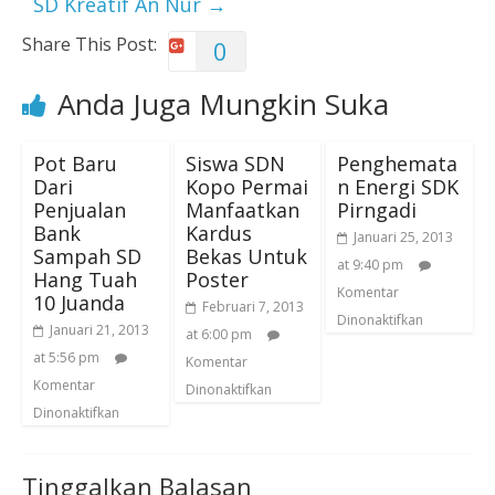
SD Kreatif An Nur
→
Share This Post:
0
Anda Juga Mungkin Suka
Pot Baru
Siswa SDN
Penghemata
Dari
Kopo Permai
n Energi SDK
Penjualan
Manfaatkan
Pirngadi
Bank
Kardus
Januari 25, 2013
Sampah SD
Bekas Untuk
at 9:40 pm
Hang Tuah
Poster
Komentar
10 Juanda
Februari 7, 2013
Dinonaktifkan
Januari 21, 2013
at 6:00 pm
at 5:56 pm
Komentar
Komentar
Dinonaktifkan
Dinonaktifkan
Tinggalkan Balasan