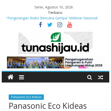
Senin, Agustus 10, 2026
Terbaru:
“Pengurangan Risiko Bencana Gempa” Webinar Nasional
Seri#305, Sabtu 18 Juli 2026
Alang-alang: Tanaman Liar yang Menyimpan Banyak Manfaat
bagi Kehidupan
Peran Kritis Pendidik Saat Guncangan Gempa Terjadi
Sekolah Aman Gempa
Hari Anak Nasional 2026: Memastikan Setiap Anak Indonesia
Tumbuh Aman, Sehat, dan Bahagia
Panasonic Eco Kideas
Panasonic Eco Kideas