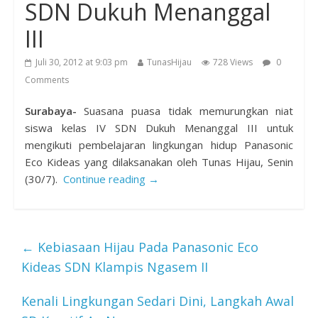
SDN Dukuh Menanggal
III
Juli 30, 2012 at 9:03 pm
TunasHijau
728 Views
0
Comments
Surabaya-
Suasana puasa tidak memurungkan niat
siswa kelas IV SDN Dukuh Menanggal III untuk
mengikuti pembelajaran lingkungan hidup Panasonic
Eco Kideas yang dilaksanakan oleh Tunas Hijau, Senin
(30/7).
Continue reading →
←
Kebiasaan Hijau Pada Panasonic Eco
Kideas SDN Klampis Ngasem II
Kenali Lingkungan Sedari Dini, Langkah Awal