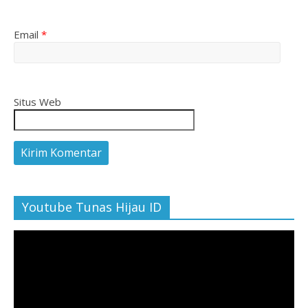
Email
*
Situs Web
Youtube Tunas Hijau ID
Pemutar
Video