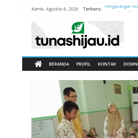
Kamis, Agustus 6, 2026
Terbaru:
“Pengurangan Ris
Alang-alang: Ta
Peran Kritis Pen
Sekolah Aman G
Hari Anak Nasion
BERANDA
PROFIL
KONTAK
DOWN