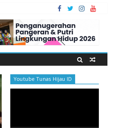
an Bahagia
Youtube Tunas Hijau ID
Pemutar
Video