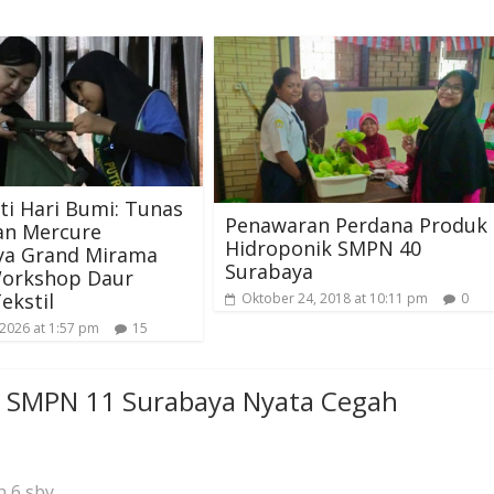
ti Hari Bumi: Tunas
Penawaran Perdana Produk
an Mercure
Hidroponik SMPN 40
ya Grand Mirama
Surabaya
Workshop Daur
ekstil
Oktober 24, 2018 at 10:11 pm
0
 2026 at 1:57 pm
15
SMPN 11 Surabaya Nyata Cegah
n 6 sby