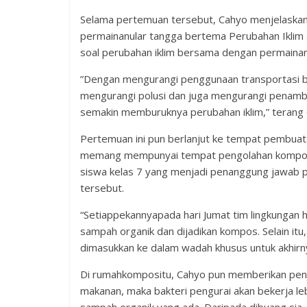
Selama pertemuan tersebut, Cahyo menjelaskan 
permainanular tangga bertema Perubahan Iklim 
soal perubahan iklim bersama dengan permainan 
”Dengan mengurangi penggunaan transportasi b
mengurangi polusi dan juga mengurangi penamba
semakin memburuknya perubahan iklim,” terang 
Pertemuan ini pun berlanjut ke tempat pembuat
memang mempunyai tempat pengolahan kompos ter
siswa kelas 7 yang menjadi penanggung jawab 
tersebut.
“Setiappekannyapada hari Jumat tim lingkungan 
sampah organik dan dijadikan kompos. Selain itu
dimasukkan ke dalam wadah khusus untuk akhirny
Di rumahkompositu, Cahyo pun memberikan penj
makanan, maka bakteri pengurai akan bekerja l
sampah organik yang ada. Daripada dibuang sia-s