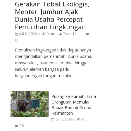
Gerakan Tobat Ekologis,
Menteri Jumhur Ajak
Dunia Usaha Percepat
Pemulihan Lingkungan
Juli 8, 2026 at 4:19 pm
TunasHijau
61
Pemulihan lingkungan tidak dapat hanya
mengandalkan pemerintah. Dunia usaha,
masyarakat, akademisi, media, hingga
seluruh elemen bangsa perlu
bergandengan tangan melalui
Pulang ke Rumah: Lima
Orangutan Memulai
Babak Baru di Rimba
Kalimantan
Juli 5, 2026 at 10:41 pm
56