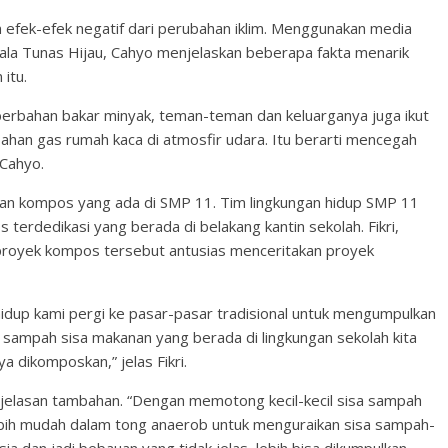
efek-efek negatif dari perubahan iklim. Menggunakan media
ala Tunas Hijau, Cahyo menjelaskan beberapa fakta menarik
itu.
erbahan bakar minyak, teman-teman dan keluarganya juga ikut
han gas rumah kaca di atmosfir udara. Itu berarti mencegah
Cahyo.
an kompos yang ada di SMP 11. Tim lingkungan hidup SMP 11
dedikasi yang berada di belakang kantin sekolah. Fikri,
proyek kompos tersebut antusias menceritakan proyek
hidup kami pergi ke pasar-pasar tradisional untuk mengumpulkan
, sampah sisa makanan yang berada di lingkungan sekolah kita
a dikomposkan,” jelas Fikri.
elasan tambahan. “Dengan memotong kecil-kecil sisa sampah
ebih mudah dalam tong anaerob untuk menguraikan sisa sampah-
ia dan jadi bebauan yang tidak jelas, lebih bisa dikumpulkan