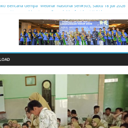
iko Bencana Gempa” Webinar Nasional Seri#305, Sabtu 18 Juli 2026
naman Liar yang Menyimpan Banyak Manfaat bagi Kehidupan
didik Saat Guncangan Gempa Terjadi
empa
al 2026: Memastikan Setiap Anak Indonesia Tumbuh Aman, Sehat, d
LOAD