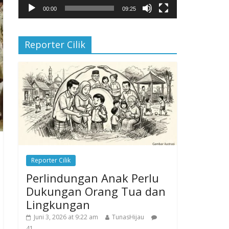
00:00
09:25
Reporter Cilik
Reporter Cilik
Perlindungan Anak Perlu
Dukungan Orang Tua dan
Lingkungan
Juni 3, 2026 at 9:22 am
TunasHijau
41