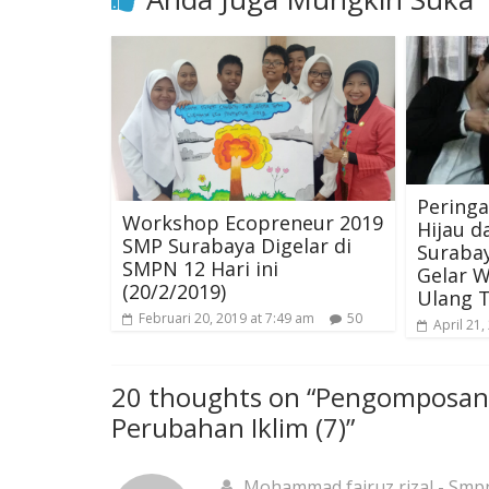
Peringa
Workshop Ecopreneur 2019
Hijau d
SMP Surabaya Digelar di
Suraba
SMPN 12 Hari ini
Gelar 
(20/2/2019)
Ulang T
Februari 20, 2019 at 7:49 am
50
April 21,
20 thoughts on “
Pengomposan 
Perubahan Iklim (7)
”
Mohammad fairuz rizal - Smp