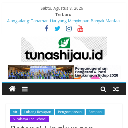
Sabtu, Agustus 8, 2026
Terbaru:
Alang-alang: Tanaman Liar yang Menyimpan Banyak Manfaat
bagi Kehidupan
Peran Kritis Pendidik Saat Guncangan Gempa Terjadi
Sekolah Aman Gempa
Hari Anak Nasional 2026: Memastikan Setiap Anak Indonesia
Tumbuh Aman, Sehat, dan Bahagia
“Pengurangan Risiko Bencana Gempa” Webinar Nasional
Seri#305, Sabtu 18 Juli 2026
Air
Lubang Resapan
Pengomposan
Sampah
Surabaya Eco School