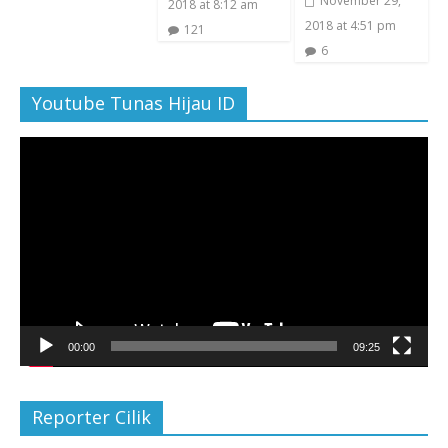
November 29,
2018 at 8:12 am
2018 at 4:51 pm
121
6
Youtube Tunas Hijau ID
Pemutar
Video
00:00
09:25
Reporter Cilik