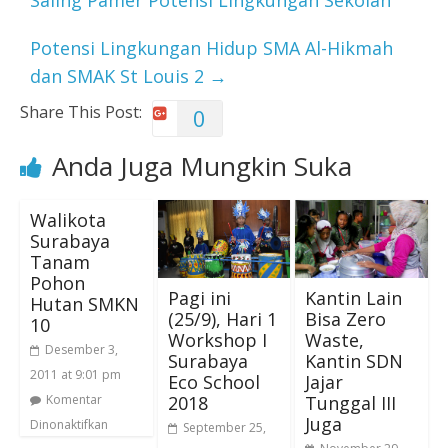
Saling Pamer Potensi Lingkungan Sekolah
Potensi Lingkungan Hidup SMA Al-Hikmah
dan SMAK St Louis 2
→
Share This Post:
0
Anda Juga Mungkin Suka
Walikota
Surabaya
Tanam
Pohon
Pagi ini
Kantin Lain
Hutan SMKN
(25/9), Hari 1
Bisa Zero
10
Workshop I
Waste,
Desember 3,
Surabaya
Kantin SDN
2011 at 9:01 pm
Eco School
Jajar
2018
Tunggal III
Komentar
Juga
Dinonaktifkan
September 25,