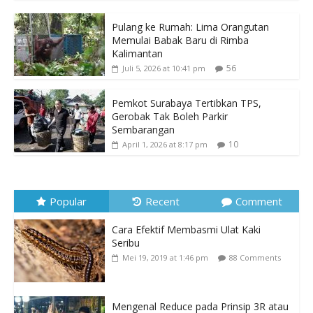
Pulang ke Rumah: Lima Orangutan
Memulai Babak Baru di Rimba
Kalimantan
56
Juli 5, 2026 at 10:41 pm
Pemkot Surabaya Tertibkan TPS,
Gerobak Tak Boleh Parkir
Sembarangan
10
April 1, 2026 at 8:17 pm
Popular
Recent
Comment
Cara Efektif Membasmi Ulat Kaki
Seribu
Mei 19, 2019 at 1:46 pm
88 Comments
Mengenal Reduce pada Prinsip 3R atau