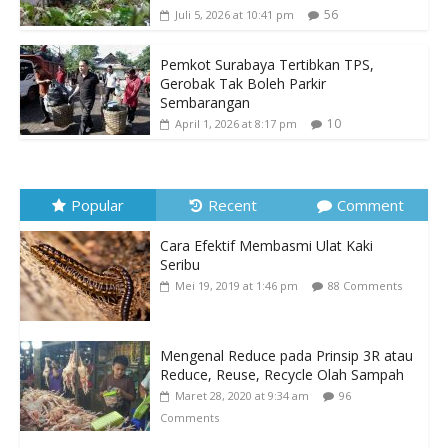
56
Juli 5, 2026 at 10:41 pm
Pemkot Surabaya Tertibkan TPS,
Gerobak Tak Boleh Parkir
Sembarangan
10
April 1, 2026 at 8:17 pm
Popular
Recent
Comment
Cara Efektif Membasmi Ulat Kaki
Seribu
Mei 19, 2019 at 1:46 pm
88 Comments
Mengenal Reduce pada Prinsip 3R atau
Reduce, Reuse, Recycle Olah Sampah
Maret 28, 2020 at 9:34 am
96
Comments