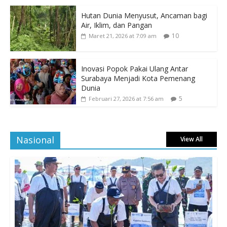
Hutan Dunia Menyusut, Ancaman bagi
Air, Iklim, dan Pangan
10
Maret 21, 2026 at 7:09 am
Inovasi Popok Pakai Ulang Antar
Surabaya Menjadi Kota Pemenang
Dunia
5
Februari 27, 2026 at 7:56 am
Nasional
View All