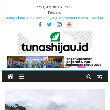
Kamis, Agustus 6, 2026
Terbaru:
“Pengurangan Risiko Bencana Gempa” Webinar Nasional
Seri#305, Sabtu 18 Juli 2026
Alang-alang: Tanaman Liar yang Menyimpan Banyak Manfaat
bagi Kehidupan
Peran Kritis Pendidik Saat Guncangan Gempa Terjadi
Sekolah Aman Gempa
Hari Anak Nasional 2026: Memastikan Setiap Anak Indonesia
Tumbuh Aman, Sehat, dan Bahagia