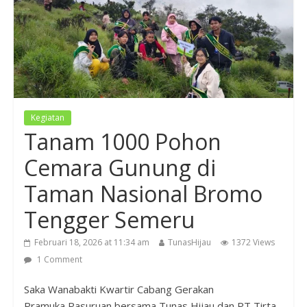
Kegiatan
Tanam 1000 Pohon
Cemara Gunung di
Taman Nasional Bromo
Tengger Semeru
Februari 18, 2026 at 11:34 am
TunasHijau
1372 Views
1 Comment
Saka Wanabakti Kwartir Cabang Gerakan
Pramuka Pasuruan bersama Tunas Hijau dan PT Tirta