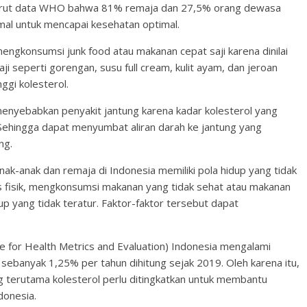
Menurut data WHO bahwa 81% remaja dan 27,5% orang dewasa
nimal untuk mencapai kesehatan optimal.
mengkonsumsi junk food atau makanan cepat saji karena dinilai
 seperti gorengan, susu full cream, kulit ayam, dan jeroan
ggi kolesterol.
menyebabkan penyakit jantung karena kadar kolesterol yang
. Sehingga dapat menyumbat aliran darah ke jantung yang
ng.
ak-anak dan remaja di Indonesia memiliki pola hidup yang tidak
as fisik, mengkonsumsi makanan yang tidak sehat atau makanan
up yang tidak teratur. Faktor-faktor tersebut dapat
e for Health Metrics and Evaluation) Indonesia mengalami
 sebanyak 1,25% per tahun dihitung sejak 2019. Oleh karena itu,
 terutama kolesterol perlu ditingkatkan untuk membantu
donesia.