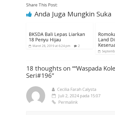
Share This Post:
Anda Juga Mungkin Suka
BKSDA Bali Lepas Liarkan
Romokal
18 Penyu Hijau
Land Di
Keseru
Maret 28, 2019 at 6:24 pm
2
Septembe
18 thoughts on “
“Waspada Kole
Seri#196
”
Cecilia Farah Calysta
Juli 2, 2024 pada 15:07
Permalink