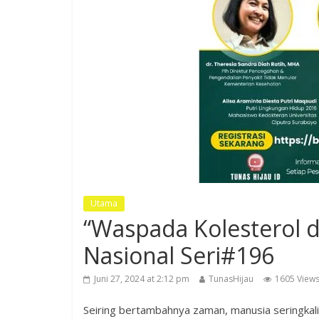
Utama
“Waspada Kolesterol 
Nasional Seri#196
Juni 27, 2024 at 2:12 pm
TunasHijau
1605 View
Seiring bertambahnya zaman, manusia seringkal