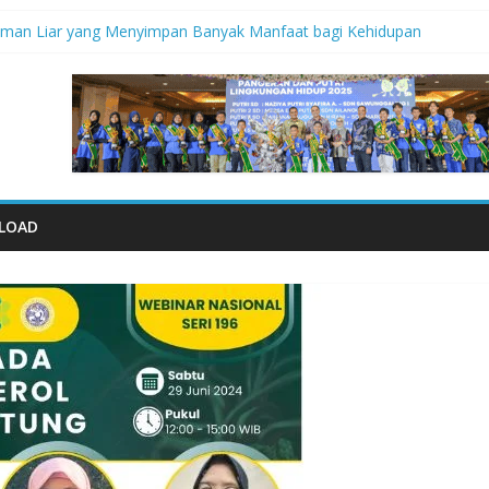
aman Liar yang Menyimpan Banyak Manfaat bagi Kehidupan
didik Saat Guncangan Gempa Terjadi
empa
al 2026: Memastikan Setiap Anak Indonesia Tumbuh Aman, Sehat, da
iko Bencana Gempa” Webinar Nasional Seri#305, Sabtu 18 Juli 2026
LOAD