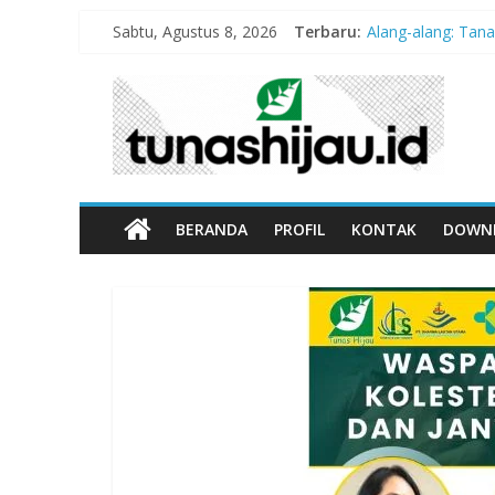
Sabtu, Agustus 8, 2026
Terbaru:
Alang-alang: Tan
Peran Kritis Pen
Sekolah Aman G
Hari Anak Nasion
“Pengurangan Ris
BERANDA
PROFIL
KONTAK
DOWN