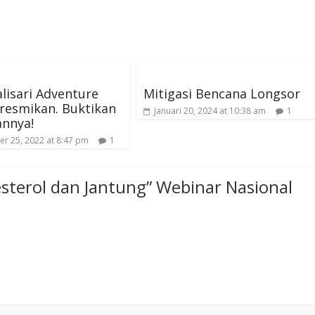
isari Adventure
Mitigasi Bencana Longsor
resmikan. Buktikan
Januari 20, 2024 at 10:38 am
1
annya!
r 25, 2022 at 8:47 pm
1
sterol dan Jantung” Webinar Nasional