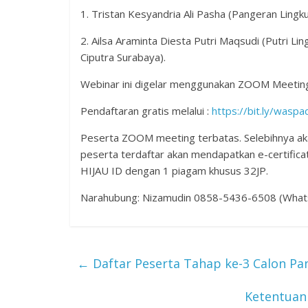
1. Tristan Kesyandria Ali Pasha (Pangeran Lin
2. ⁠Ailsa Araminta Diesta Putri Maqsudi (Putri
Ciputra Surabaya).
Webinar ini digelar menggunakan ZOOM Meeti
Pendaftaran gratis melalui :
https://bit.ly/waspa
Peserta ZOOM meeting terbatas. Selebihnya ak
peserta terdaftar akan mendapatkan e-certific
HIJAU ID dengan 1 piagam khusus 32JP.
Narahubung: Nizamudin 0858-5436-6508 (What
←
Daftar Peserta Tahap ke-3 Calon Pa
Ketentuan