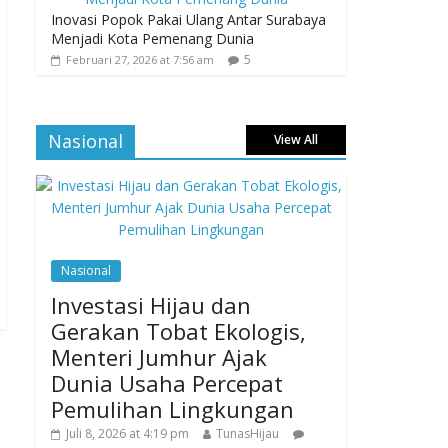
Inovasi Popok Pakai Ulang Antar Surabaya
Menjadi Kota Pemenang Dunia
5
Februari 27, 2026 at 7:56 am
Nasional
View All
Nasional
Investasi Hijau dan
Gerakan Tobat Ekologis,
Menteri Jumhur Ajak
Dunia Usaha Percepat
Pemulihan Lingkungan
Juli 8, 2026 at 4:19 pm
TunasHijau