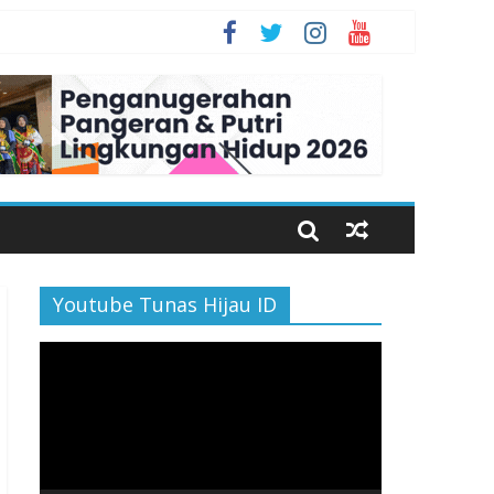
n Bahagia
Youtube Tunas Hijau ID
Pemutar
Video