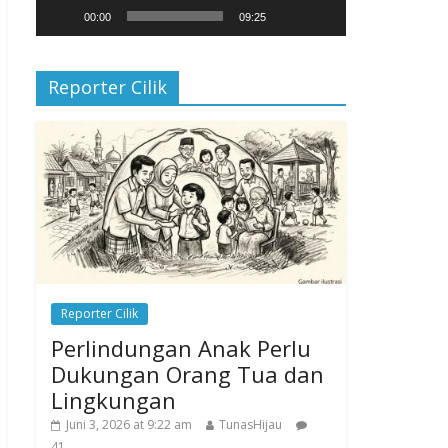
00:00
09:25
Reporter Cilik
Reporter Cilik
Perlindungan Anak Perlu
Dukungan Orang Tua dan
Lingkungan
Juni 3, 2026 at 9:22 am
TunasHijau
41