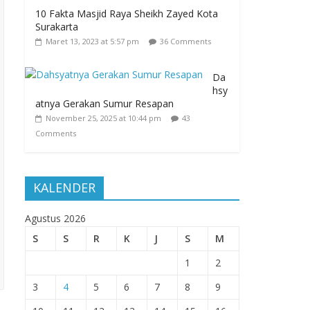
10 Fakta Masjid Raya Sheikh Zayed Kota
Surakarta
Maret 13, 2023 at 5:57 pm
36 Comments
Da
hsy
atnya Gerakan Sumur Resapan
November 25, 2025 at 10:44 pm
43
Comments
KALENDER
Agustus 2026
S
S
R
K
J
S
M
1
2
3
4
5
6
7
8
9